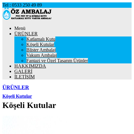
Tel : 0533 250 49 89
Menü
ÜRÜNLER
Katlamalı Kutu
Köşeli Kutular
Blister Ambalaj
Vakum Ambalaj
Fantazi ve Özel Tasarım Ürünler
HAKKIMIZDA
GALERİ
İLETİŞİM
ÜRÜNLER
Köşeli Kutular
Köşeli Kutular